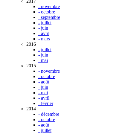
2017
- novembre
- octobre
- septembre
- juillet
- juin
- avril
- mars
2016
- juillet
- juin
- mai
2015
- novembre
- octobre
- août
- juin
- mai
- avril
- février
2014
- décembre
- octobre
- août
- juillet