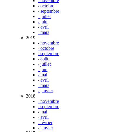
- novembre
- octobre
- septembre
- juillet
- juin
- avril
- mars
2019
- novembre
- octobre
- septembre
- août
- juillet
- juin
- mai
- avril
- mars
- janvier
2018
- novembre
- septembre
- mai
- avril
- février
- janvier