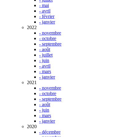
- mai
- avril
- février
- janvier
2022
- novembre
- octobre
- septembre
- août
- juillet
- juin
- avril
- mars
- janvier
2021
- novembre
- octobre
- septembre
- août
- juin
- mars
- janvier
2020
- décembre