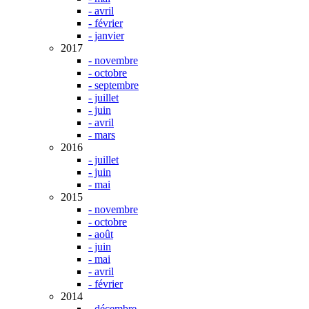
- avril
- février
- janvier
2017
- novembre
- octobre
- septembre
- juillet
- juin
- avril
- mars
2016
- juillet
- juin
- mai
2015
- novembre
- octobre
- août
- juin
- mai
- avril
- février
2014
- décembre