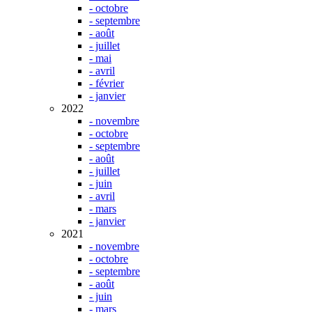
- octobre
- septembre
- août
- juillet
- mai
- avril
- février
- janvier
2022
- novembre
- octobre
- septembre
- août
- juillet
- juin
- avril
- mars
- janvier
2021
- novembre
- octobre
- septembre
- août
- juin
- mars