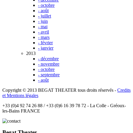
- octobre
- août
- juillet
- juin
- mai
- avril
- mars
- février
- janvier
2013
- décembre
- novembre
- octobre
- septembre
- août
Copyright © 2013 BEGAT THEATER tous droits réservés -
Credits
et Mentions légales
+33 (0)4 92 74 26 88 / +33 (0)6 16 39 78 72 - La Colle - Gréoux-
les-Bains FRANCE
Begat Theater