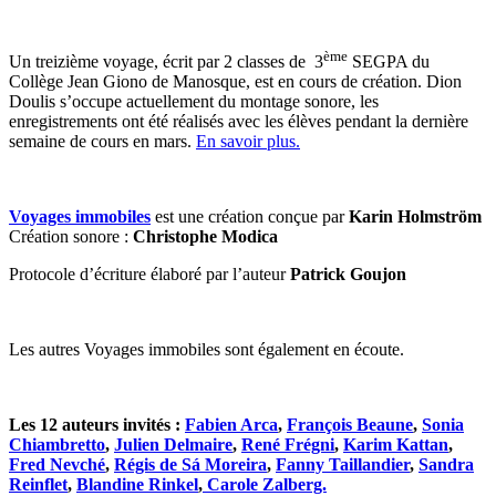
ème
Un treizième voyage, écrit par 2 classes de 3
SEGPA du
Collège Jean Giono de Manosque, est en cours de création. Dion
Doulis s’occupe actuellement du montage sonore, les
enregistrements ont été réalisés avec les élèves pendant la dernière
semaine de cours en mars.
En savoir plus.
Voyages immobiles
est une création conçue par
Karin Holmström
Création sonore :
Christophe Modica
Protocole d’écriture élaboré par l’auteur
Patrick Goujon
Les autres Voyages immobiles sont également en écoute.
Les 12 auteurs invités :
Fabien Arca
,
François Beaune
,
Sonia
Chiambretto
,
Julien Delmaire
,
René Frégni
,
Karim Kattan
,
Fred Nevché
,
Régis de S
á
Moreira
,
Fanny Taillandier
,
Sandra
Reinflet
,
Blandine Rinkel
,
Carole Zalberg.