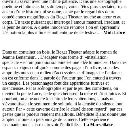
ouvrir au savoir avec une infinie patience. Dans une scénographie
poétique et intimiste, hors du temps, vous n’êtes plus spectateur mais
acteur d’une histoire qui se noue, capte par le regard des deux
comédiennes magnifiques du Begat Theater, touché au cœur et au
corps. Un texte puissant qui interroge l’amour maternel, irradiant, et
la peur de savoir. A quelle innocence renonce-t-on en apprenant?
L’émotion la plus intime et authentique de ce festival. –
Midi-Libre
Dans un container en bois, le Begat Theater adapte le roman de
Jeanne Benameur… L’adapter sous forme d’ »installation-
spectacle » en un parcours solitaire est une idée lumineuse. Dans des
espaces exigus configurés comme des pages d’un livre, sous des
ampoules nues et au milieu d’accessoires et d’images de l’enfance,
on est enfermé dans la parole de l’auteur que l’on entend à travers
un casque. Les personnages font des apparitions furtives et
silencieuses. Par la scénographie et par le jeu des comédiens, on
devient la petite Luce, celle que chérissent la mère et l’institutrice. Et
pourtant, on a beau être le centre de leurs attentions, jamais ne
s’évanouissent le sentiment de solitude ni la densité du silence tout
autour. Par « cette caverne derrière la clarté de son regard’, par ces
gestes que la pudeur rendent maladroits, Bénédicte Blanc donne une
ampleur inouïe au personnage de la mère. Cette expérience
fascinante nous laisse entrevoir l’indicible. –
La Marseillaise