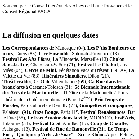
Soutenu par le Conseil Général des Alpes de Haute Provence et le
Conseil Régional PACA
La diffusion en quelques dates
Les Correspondances
de Manosque (04),
Les P’tits Bonheurs de
mars
, Cuers (83),
Lire Ensemble
, Salon-de-Provence (13),
Festival
Les Airs Libres
,
La Minoterie, Marseille (13)
Chalon-
dans-la-Rue
, Chalon-sur-Saône (71),
Festival Le Chahut
, aux
Mées (04),
Cercle de Midi
, Fédération Paca du réseau FNTAV, La
Valette du Var (83),
Itinéraires Singuliers
, Dijon (21),
Théât’réalités
, CCO de Villeurbanne (69),
Ca Rue dans les
branc’arts
à Castanet-Tolosan (31),
5è Biennale Internationale
des Arts de la Marionnette
– Théâtre de la Marionnette à Paris
ème
Théâtre de la Cité internationale (Paris 14
),
PrinTemps de
Paroles
, Parc culturel de Rentilly (77),
Guingettes et compagnies
,
e
Palaiseau (91),
Onze Bouge
, Paris 11
,
Festival Renaissances
, Bar
le Duc (55),
Le Fort Antoine dans la ville
, MONACO,
Fest’Arts,
Libourne (33),
Festival Eclat
, Aurillac (15),
Coup de Chauffe
,
Aubagne (13),
Festival de Rue de Ramonville
(31),
Le Temps
Fort, “Quelques p’Arts…le Soar”
– Scène Rhône-Alpes, Félines