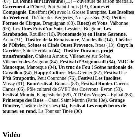
(07),
La Penne sur Huveaune
(13) – ouverture de saison théâtrale
,
Carrément à l’Ouest
, Port Saint Louis (13),
Contes et
Compagnie
, Etueffont (90) avec la Grosse Entreprise,
Les Insolites
du Weekend
, Théâtre des Bergeries, Noisy-le-Sec (93),
Petites
Formes de Cirque
, Draguignan (83),
Rue(z) et Vous
, Valbonne
(06),
Les Unes Fois d’un Soir
, Lessines, Belgique,
Les
Sarabandes
, Rouillac (16),
Pronomade(s) en Haute Garonne
,
Anan (31),
Théâtre de la Renaissance
, Mondeville (14),
Théâtre
de l’Olivier, Scènes et Cinés Ouest Provence,
Istres (13),
Onyx la
Carrière
, Saint-Herblain (44),
Théâtre Durance, projet
transfrontalier
, Château Arnoux, Villeneuve sur Scène,
Villeneuve-les-Avignon (84),
Festival d’Avignon-off
(84),
MJC de
Manosque
, Manosque (04),
Un truc de Fou !
Scène nationale de
Cavaillon
(84),
Happy Culture
, Mas-Grenier (82),
Festival Le
P’tit Strapontin
, Petit Couronne (76),
Festival Les Insolites
,
Massy (91),
Boun’estival
, Bounas (83),
Festival Roulez Carros
,
Carros (06), Pôle culturel de SVET des Coëvrons Evron (53),
Festival Momix
, Kingersheim (68),
ATP des Vosges
– Epinal (88),
Printemps des Rues
– Canal Saint Martin (Paris 10e),
Grange
Dîmière,
Théâtre de Fresnes (94),
Festival Les empêcheurs de
tourner en rond
, La Tour sur Tinée (06)
Vidéo